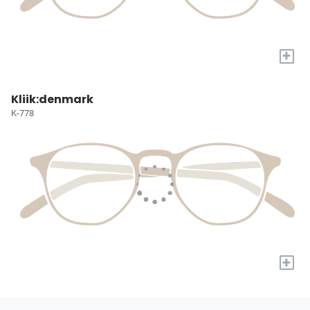
+
Kliik:denmark
K-778
+