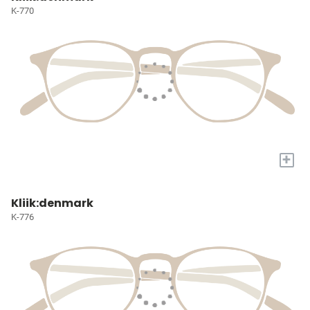
K-770
+
Kliik:denmark
K-776