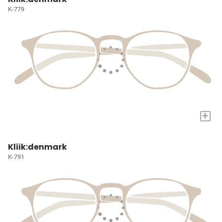
K-779
+
Kliik:denmark
K-791