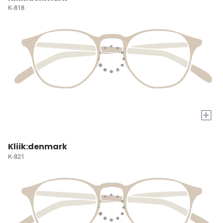
K-818
+
Kliik:denmark
K-821