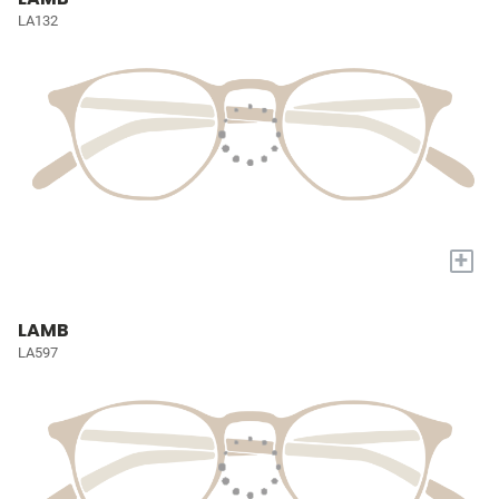
LA132
+
LAMB
LA597