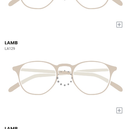
+
LAMB
LA129
+
LAMB