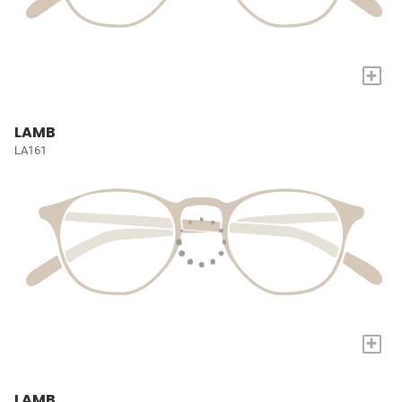
+
LAMB
LA161
+
LAMB