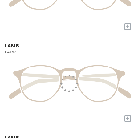
+
LAMB
LA157
+
LAMB