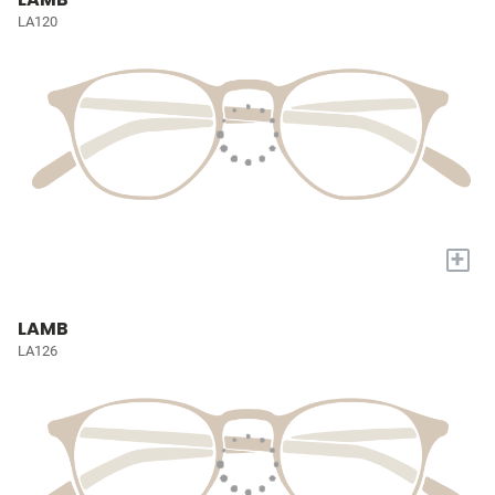
LA120
+
LAMB
LA126